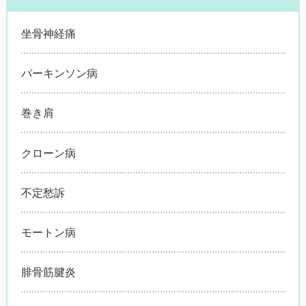
坐骨神経痛
パーキンソン病
巻き肩
クローン病
不定愁訴
モートン病
腓骨筋腱炎