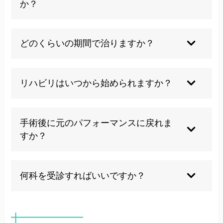
か？
ります。医師や専門家の評価を受け、段階的に負
荷を上げていくリハビリプログラムを経てから復
SLAP損傷は肩関節の上部にある関節唇の損傷で
帰することが大切です。
あり、腱板断裂は肩を動かすインナーマッスル群
どのくらいの期間で治りますか？
の断裂です。どちらも肩の痛みや可動域制限を引
き起こしますが、損傷部位と発生機序が異なりま
保存療法では2～3ヶ月、手術後は完全復帰まで4
す。両者が合併するケースもあり、正確な診断に
～6ヶ月程度かかるのが一般的です。ただし損傷
リハビリはいつから始められますか？
は専門的な検査が必要です。
の程度や個人の治癒力、リハビリへの取り組み方
によって期間は大きく異なります。早期に適切な
急性期の強い炎症が落ち着いた段階から、痛みの
治療を開始するほど回復期間は短縮される傾向に
ない範囲での軽い運動から開始します。手術後は
手術後に元のパフォーマンスに戻れま
あります。
医師の指示に従い、固定期間を経て段階的にリハ
すか？
ビリを進めていきます。早すぎるリハビリは損傷
を悪化させるため、専門家の指導のもとで進める
手術の成功率は高いですが、元のレベルに完全に
ことが重要です。
戻れるかは損傷の程度や術後のリハビリの取り組
何科を受診すればいいですか？
み方によって異なります。特にプロレベルのスポ
ーツ選手では競技復帰率が一般的に低く、復帰ま
まずは整形外科を受診することをお勧めします。
でに長期間を要します。早期発見と適切な治療が
特に肩関節専門医がいる医療機関であればより正
復帰の可能性を高めます。