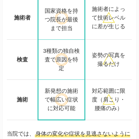
施術者によっ
国家資格を持
施術者
て
技術レベル
つ院長が
最後
に差が生じる
まで担当
3種類の独自検
姿勢の写真を
検査
査で
原因を特
撮るだけ
定
新発想の施術
対応範囲に限
施術
で幅広い
症状
度
（肩こり・
に対応可能
腰痛のみ）
当院では、
身体の変化や症状を見逃さないように