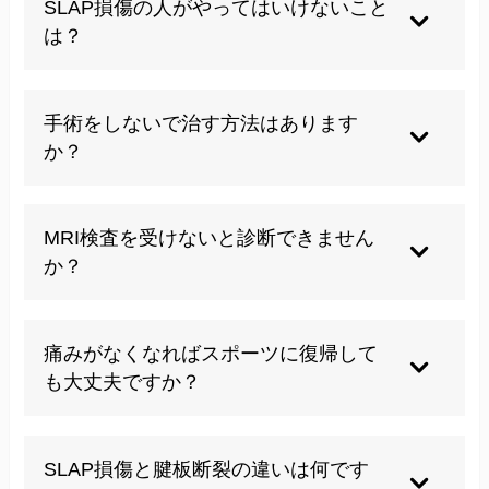
SLAP損傷の人がやってはいけないこと
必要です。放置すると損傷が広がり、肩の不安定
は？
感や慢性的な痛みが悪化するリスクが高いため、
早期に原因を特定して適切な対処を行うことが重
投球動作やオーバーヘッド動作、重量物の持ち上
要です。
げなど肩に負担をかける動作は避けましょう。ま
手術をしないで治す方法はあります
た無理なストレッチや自己流のマッサージも症状
か？
を悪化させる恐れがあります。痛みを我慢してス
ポーツを続けることは損傷を拡大させる原因とな
保存療法として適切な安静、理学療法、筋力強
ります。
化、動作改善などがあります。ただし損傷の程度
MRI検査を受けないと診断できません
が重い場合や長期間の保存療法で改善が見られな
か？
い場合は手術が最も効果的な選択肢となります。
当院では原因を徹底的に検査し、手術を避けたい
関節唇は軟骨組織であるためレントゲンには映ら
方へのアプローチも可能です。
ず、SLAP損傷の確定診断にはMRI検査が必要で
痛みがなくなればスポーツに復帰して
す。特に造影剤を使用した造影MRI検査により損
も大丈夫ですか？
傷の程度やタイプを正確に判断できます。問診や
身体検査だけでは他の肩疾患との鑑別が難しいた
痛みが消えても関節唇の損傷が完全に治っている
め、画像診断は重要です。
とは限りません。肩の安定性や筋力が十分に回復
SLAP損傷と腱板断裂の違いは何です
していない状態で復帰すると再発のリスクが高ま