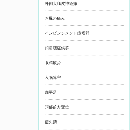
外側大腿皮神経痛
お尻の痛み
インピンジメント症候群
頚肩腕症候群
眼精疲労
入眠障害
扁平足
頭部前方変位
便失禁