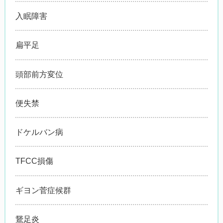
入眠障害
扁平足
頭部前方変位
便失禁
ドケルバン病
TFCC損傷
ギヨン菅症候群
鵞足炎