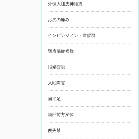
外側大腿皮神経痛
お尻の痛み
インピンジメント症候群
頚肩腕症候群
眼精疲労
入眠障害
扁平足
頭部前方変位
便失禁