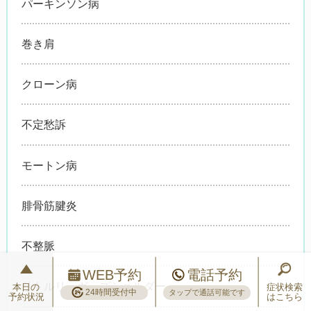
パーキンソン病
巻き肩
クローン病
不定愁訴
モートン病
腓骨筋腱炎
不整脈
WEB予約
電話予約
リトルリーガーズショルダー
本日の
症状検索
24時間受付中
タップで通話可能です
予約状況
はこちら