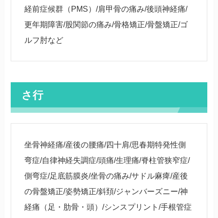
経前症候群（PMS）/肩甲骨の痛み/後頭神経痛/
更年期障害/股関節の痛み/骨格矯正/骨盤矯正/ゴ
ルフ肘など
さ行
坐骨神経痛/産後の腰痛/四十肩/思春期特発性側
弯症/自律神経失調症/頭痛/生理痛/脊柱管狭窄症/
側弯症/足底筋膜炎/坐骨の痛み/サドル麻痺/産後
の骨盤矯正/姿勢矯正/斜頚/ジャンバーズニー/神
経痛（足・肋骨・頭）/シンスプリント/手根管症