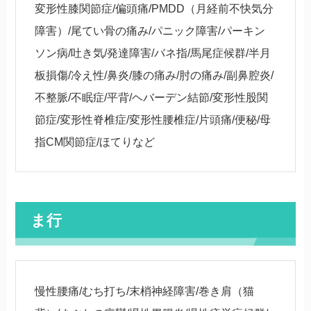
変形性膝関節症/偏頭痛/PMDD（月経前不快気分
障害）/尾てい骨の痛み/パニック障害/パーキン
ソン病/吐き気/発達障害/バネ指/馬尾症候群/半月
板損傷/冷え性/鼻炎/膝の痛み/肘の痛み/副鼻腔炎/
不整脈/不眠症/平背/ヘバーデン結節/変形性股関
節症/変形性脊椎症/変形性腰椎症/片頭痛/便秘/母
指CM関節症/ほてりなど
ま行
慢性腰痛/むち打ち/末梢神経障害/巻き肩（猫