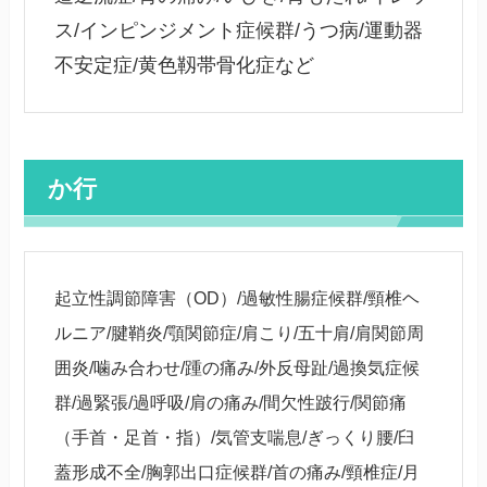
ス/インピンジメント症候群/うつ病/運動器
不安定症/黄色靱帯骨化症など
か行
起立性調節障害（OD）/過敏性腸症候群/頸椎ヘ
ルニア/腱鞘炎/顎関節症/肩こり/五十肩/肩関節周
囲炎/噛み合わせ/踵の痛み/外反母趾/過換気症候
群/過緊張/過呼吸/肩の痛み/間欠性跛行/関節痛
（手首・足首・指）/気管支喘息/ぎっくり腰/臼
蓋形成不全/胸郭出口症候群/首の痛み/頸椎症/月