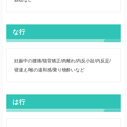
な行
妊娠中の腰痛/猫背矯正/肉離れ/内反小趾/内反足/
寝違え/喉の違和感/乗り物酔いなど
は行