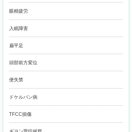
眼精疲労
入眠障害
扁平足
頭部前方変位
便失禁
ドケルバン病
TFCC損傷
ギヨン菅症候群