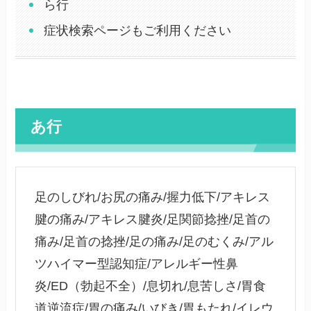
ら行
症状検索ページもご利用ください
あ行
足のしびれ/お尻の痛み/握力低下/アキレス
腱の痛み/アキレス腱炎/足関節捻挫/足首の
痛み/足首の捻挫/足の痛み/足のむくみ/アル
ツハイマー型認知症/アレルギー性鼻
炎/ED（勃起不全）/息切れ/息苦しさ/胃食
道逆流症/胃の痛み/いびき/胃もたれ/イレウ