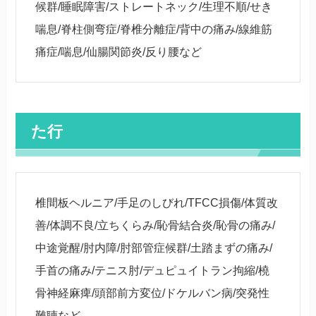
候群/睡眠障害/ストレートネック/生理不順/せき
喘息/脊柱側弯症/脊椎分離症/背中の痛み/線維筋
痛症/喘息/仙腸関節炎/反り腰など
た行
椎間板ヘルニア/手足のしびれ/TFCC損傷/体質改
善/体調不良/立ちくらみ/恥骨結合炎/恥骨の痛み/
中途覚醒/肘内障/肘部管症候群/土踏まずの痛み/
手首の痛み/テニス肘/デュピュイトラン拘縮/橈
骨神経麻痺/頭部前方変位/ドケルバン病/突発性
難聴など