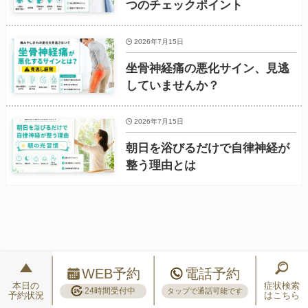
つのチェックポイント
2026年7月15日
坐骨神経痛の悪化サイン、見逃
していませんか？
2026年7月15日
朝日を浴びるだけで自律神経が
整う理由とは
WEB予約
電話予約
本日の
症状検索
24時間受付中
タップで通話可能です
予約状況
はこちら