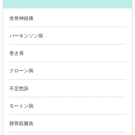
坐骨神経痛
パーキンソン病
巻き肩
クローン病
不定愁訴
モートン病
腓骨筋腱炎