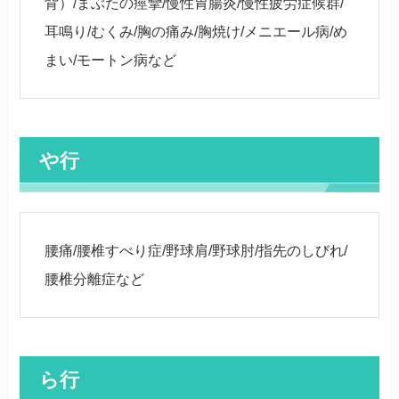
背）/まぶたの痙攣/慢性胃腸炎/慢性疲労症候群/
耳鳴り/むくみ/胸の痛み/胸焼け/メニエール病/め
まい/モートン病など
や行
腰痛/腰椎すべり症/野球肩/野球肘/指先のしびれ/
腰椎分離症など
ら行