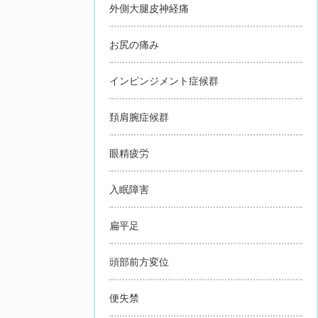
外側大腿皮神経痛
お尻の痛み
インピンジメント症候群
頚肩腕症候群
眼精疲労
入眠障害
扁平足
頭部前方変位
便失禁