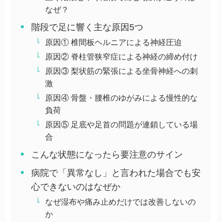
なぜ？
階段で足に響く主な原因5つ
原因① 椎間板ヘルニアによる神経圧迫
原因② 脊柱管狭窄症による神経の締め付け
原因③ 梨状筋の緊張による坐骨神経への刺
激
原因④ 骨盤・腰椎のゆがみによる慢性的な
負荷
原因⑤ 足底や足首の問題が連鎖している場
合
こんな状態になったら要注意のサイン
病院で「異常なし」と言われた場合でも安
心できないのはなぜか
なぜ湿布や痛み止めだけでは改善しないの
か