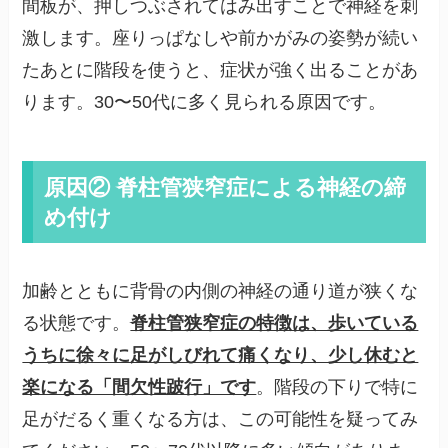
間板が、押しつぶされてはみ出すことで神経を刺
激します。座りっぱなしや前かがみの姿勢が続い
たあとに階段を使うと、症状が強く出ることがあ
ります。30〜50代に多く見られる原因です。
原因② 脊柱管狭窄症による神経の締
め付け
加齢とともに背骨の内側の神経の通り道が狭くな
る状態です。
脊柱管狭窄症の特徴は、歩いている
うちに徐々に足がしびれて痛くなり、少し休むと
楽になる「間欠性跛行」です
。階段の下りで特に
足がだるく重くなる方は、この可能性を疑ってみ